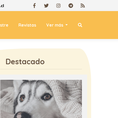
cl
estre
Revistas
Ver más
Destacado