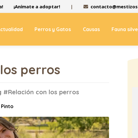
a!
¡Anímate a adoptar!
|
contacto@mestizos.
ctualidad
Perros y Gatos
Causas
Fauna silv
los perros
g #Relación con los perros
 Pinto