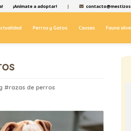
a!
¡Anímate a adoptar!
|
contacto@mestizos.
ctualidad
Perros y Gatos
Causas
Fauna silv
ros
ag #razas de perros