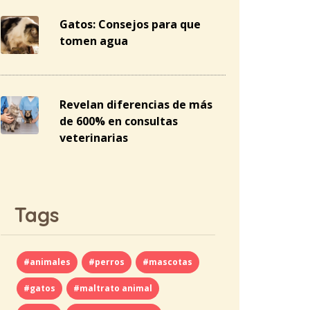
Gatos: Consejos para que
tomen agua
Revelan diferencias de más
de 600% en consultas
veterinarias
Tags
#animales
#perros
#mascotas
#gatos
#maltrato animal