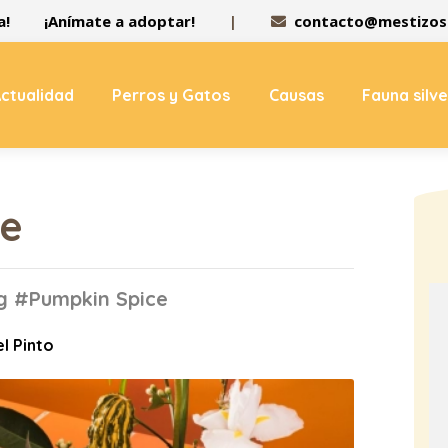
a!
¡Anímate a adoptar!
|
contacto@mestizos.
ctualidad
Perros y Gatos
Causas
Fauna silv
ce
ag #Pumpkin Spice
el Pinto