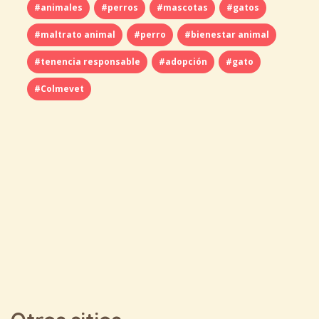
#animales
#perros
#mascotas
#gatos
#maltrato animal
#perro
#bienestar animal
#tenencia responsable
#adopción
#gato
#Colmevet