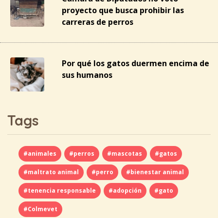
proyecto que busca prohibir las
carreras de perros
Por qué los gatos duermen encima de
sus humanos
Tags
#animales
#perros
#mascotas
#gatos
#maltrato animal
#perro
#bienestar animal
#tenencia responsable
#adopción
#gato
#Colmevet