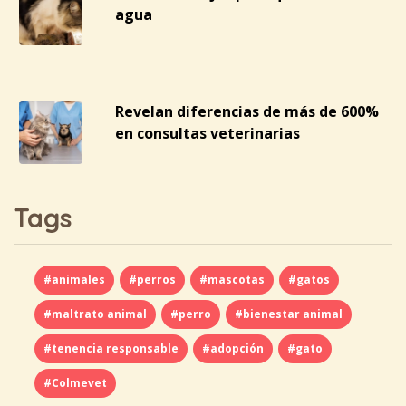
agua
Revelan diferencias de más de 600%
en consultas veterinarias
Tags
#animales
#perros
#mascotas
#gatos
#maltrato animal
#perro
#bienestar animal
#tenencia responsable
#adopción
#gato
#Colmevet