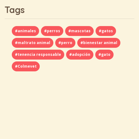
Tags
#animales
#perros
#mascotas
#gatos
#maltrato animal
#perro
#bienestar animal
#tenencia responsable
#adopción
#gato
#Colmevet