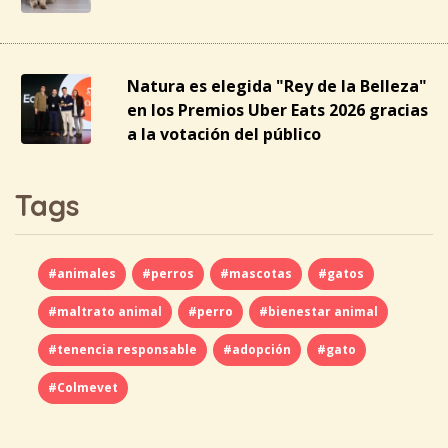
Natura es elegida "Rey de la Belleza"
en los Premios Uber Eats 2026 gracias
a la votación del público
Tags
#animales
#perros
#mascotas
#gatos
#maltrato animal
#perro
#bienestar animal
#tenencia responsable
#adopción
#gato
#Colmevet