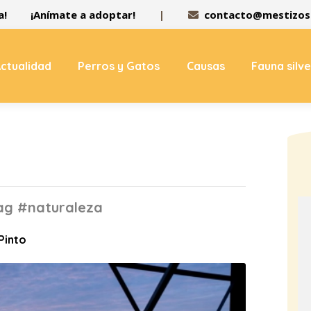
a!
¡Anímate a adoptar!
|
contacto@mestizos.
ctualidad
Perros y Gatos
Causas
Fauna silv
tag #naturaleza
 Pinto