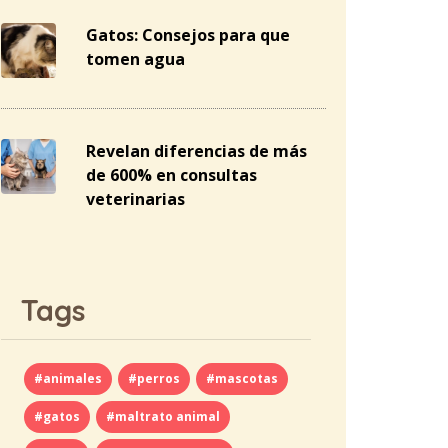
Gatos: Consejos para que
tomen agua
Revelan diferencias de más
de 600% en consultas
veterinarias
Tags
#animales
#perros
#mascotas
#gatos
#maltrato animal