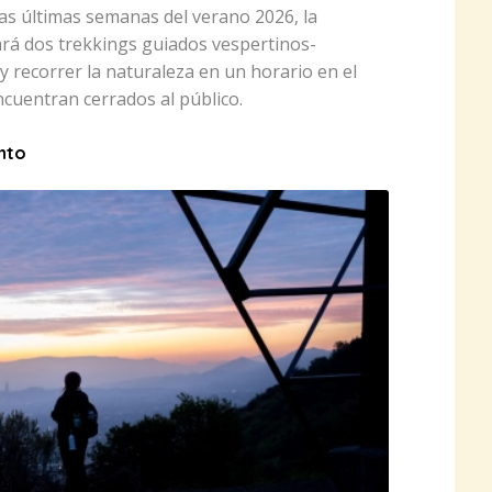
las últimas semanas del verano 2026, la
ará dos trekkings guiados vespertinos-
 recorrer la naturaleza en un horario en el
cuentran cerrados al público.
into