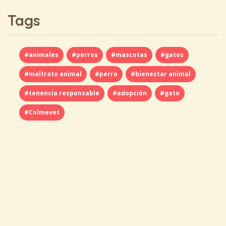
Tags
#animales
#perros
#mascotas
#gatos
#maltrato animal
#perro
#bienestar animal
#tenencia responsable
#adopción
#gato
#Colmevet