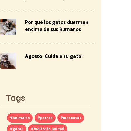
Por qué los gatos duermen
encima de sus humanos
Agosto ¡Cuida a tu gato!
Tags
#animales
#perros
#mascotas
#gatos
#maltrato animal