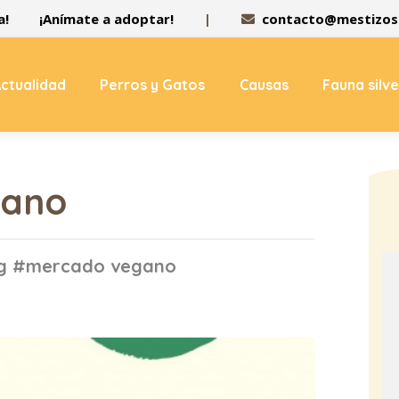
a!
¡Anímate a adoptar!
|
contacto@mestizos.
ctualidad
Perros y Gatos
Causas
Fauna silv
gano
tag #mercado vegano