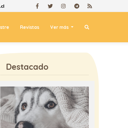
cl
estre
Revistas
Ver más
Destacado