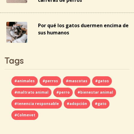
carreras de perros
Por qué los gatos duermen encima de
sus humanos
Tags
#animales
#perros
#mascotas
#gatos
#maltrato animal
#perro
#bienestar animal
#tenencia responsable
#adopción
#gato
#Colmevet