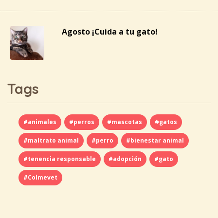
Agosto ¡Cuida a tu gato!
Tags
#animales
#perros
#mascotas
#gatos
#maltrato animal
#perro
#bienestar animal
#tenencia responsable
#adopción
#gato
#Colmevet