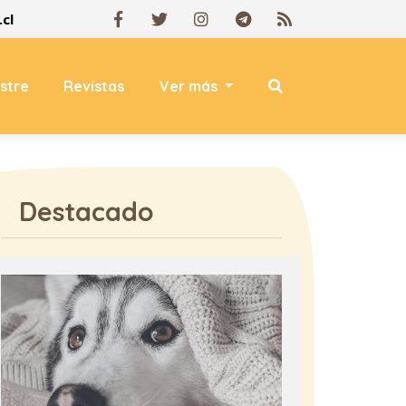
cl
estre
Revistas
Ver más
Destacado