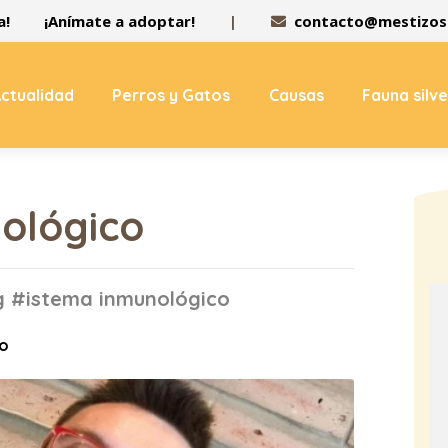
a!
¡Anímate a adoptar!
|
contacto@mestizos.
ctualidad
Perros y Gatos
Causas
Fauna silv
ológico
ag #istema inmunológico
to