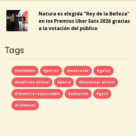
Natura es elegida "Rey de la Belleza"
en los Premios Uber Eats 2026 gracias
a la votación del público
Tags
#animales
#perros
#mascotas
#gatos
#maltrato animal
#perro
#bienestar animal
#tenencia responsable
#adopción
#gato
#Colmevet