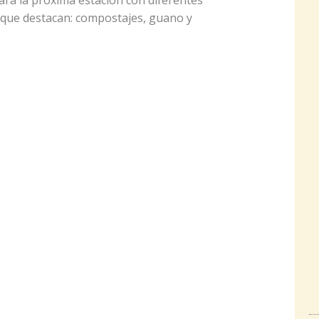
ra la próxima estación con diferentes
s que destacan: compostajes, guano y