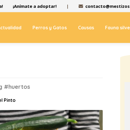
a!
¡Anímate a adoptar!
|
contacto@mestizos.
ctualidad
Perros y Gatos
Causas
Fauna silv
ag #huertos
el Pinto