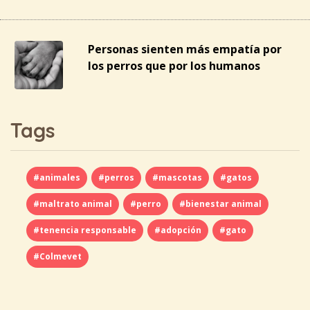
Personas sienten más empatía por
los perros que por los humanos
Tags
#animales
#perros
#mascotas
#gatos
#maltrato animal
#perro
#bienestar animal
#tenencia responsable
#adopción
#gato
#Colmevet