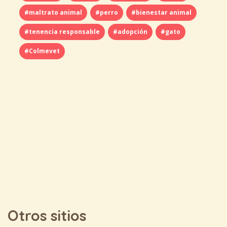
#maltrato animal
#perro
#bienestar animal
#tenencia responsable
#adopción
#gato
#Colmevet
Otros sitios