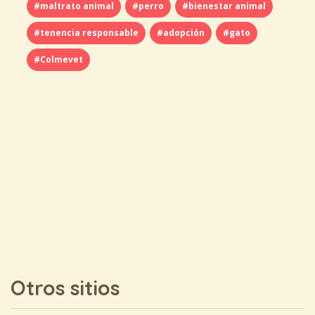
#maltrato animal
#perro
#bienestar animal
#tenencia responsable
#adopción
#gato
#Colmevet
Otros sitios