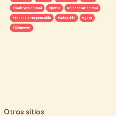
#maltrato animal
#perro
#bienestar animal
#tenencia responsable
#adopción
#gato
#Colmevet
Otros sitios