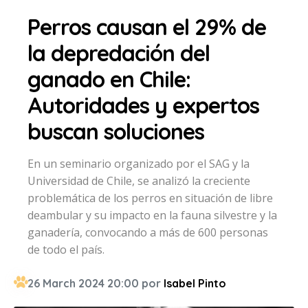
Perros causan el 29% de
la depredación del
ganado en Chile:
Autoridades y expertos
buscan soluciones
En un seminario organizado por el SAG y la
Universidad de Chile, se analizó la creciente
problemática de los perros en situación de libre
deambular y su impacto en la fauna silvestre y la
ganadería, convocando a más de 600 personas
de todo el país.
26 March 2024 20:00 por
Isabel Pinto