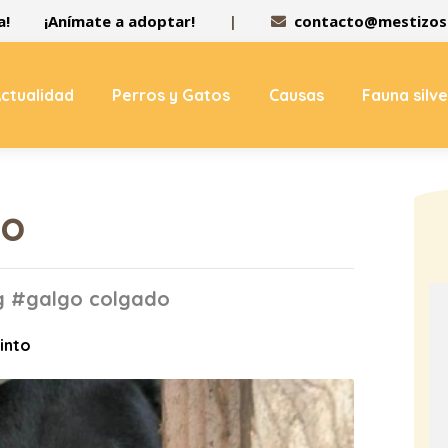
a!
¡Anímate a adoptar!
|
contacto@mestizos.
ctualidad
Perros y Gatos
Causas
Fauna silv
do
ag #galgo colgado
Pinto