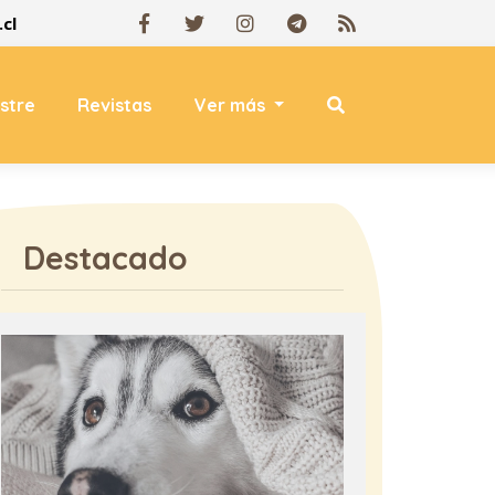
cl
estre
Revistas
Ver más
Destacado