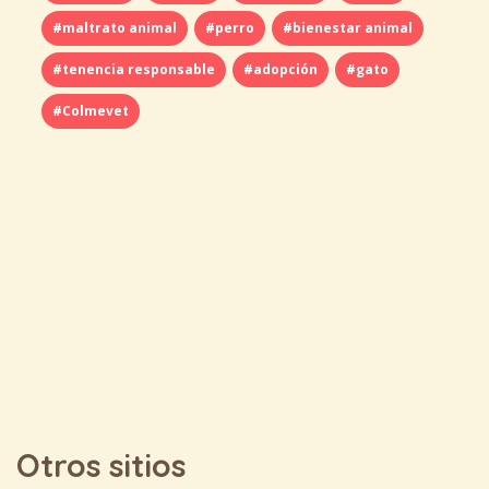
#maltrato animal
#perro
#bienestar animal
#tenencia responsable
#adopción
#gato
#Colmevet
Otros sitios