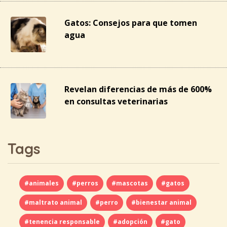
Gatos: Consejos para que tomen
agua
Revelan diferencias de más de 600%
en consultas veterinarias
Tags
#animales
#perros
#mascotas
#gatos
#maltrato animal
#perro
#bienestar animal
#tenencia responsable
#adopción
#gato