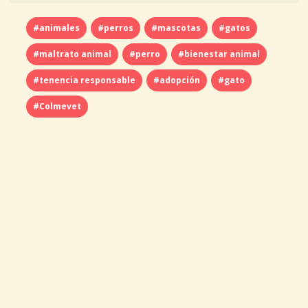
#animales
#perros
#mascotas
#gatos
#maltrato animal
#perro
#bienestar animal
#tenencia responsable
#adopción
#gato
#Colmevet