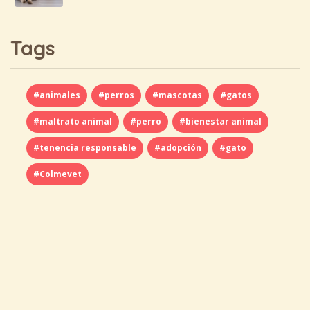
Tags
#animales
#perros
#mascotas
#gatos
#maltrato animal
#perro
#bienestar animal
#tenencia responsable
#adopción
#gato
#Colmevet