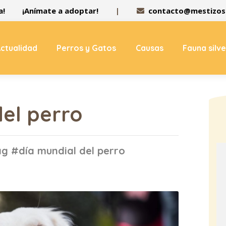
a!
¡Anímate a adoptar!
|
contacto@mestizos.
ctualidad
Perros y Gatos
Causas
Fauna silv
el perro
ag #día mundial del perro