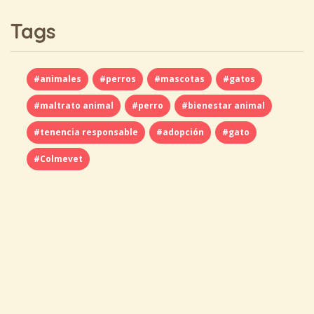
Tags
#animales
#perros
#mascotas
#gatos
#maltrato animal
#perro
#bienestar animal
#tenencia responsable
#adopción
#gato
#Colmevet