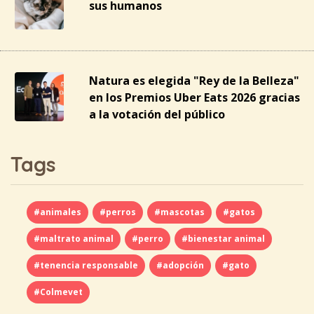
sus humanos
Natura es elegida "Rey de la Belleza"
en los Premios Uber Eats 2026 gracias
a la votación del público
Tags
#animales
#perros
#mascotas
#gatos
#maltrato animal
#perro
#bienestar animal
#tenencia responsable
#adopción
#gato
#Colmevet