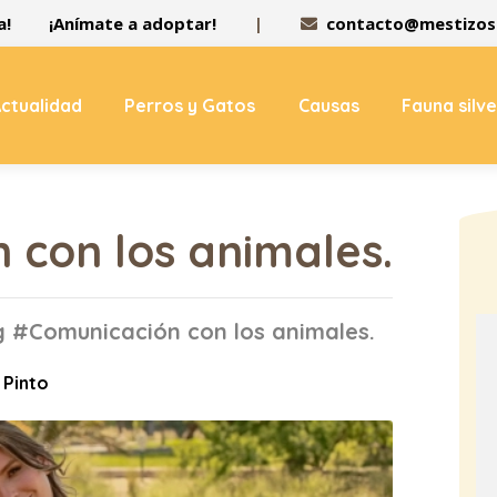
a!
¡Anímate a adoptar!
|
contacto@mestizos.
ctualidad
Perros y Gatos
Causas
Fauna silv
 con los animales.
ag #Comunicación con los animales.
 Pinto