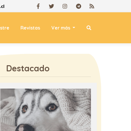
cl
estre
Revistas
Ver más
Destacado