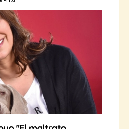
l Pinto
yo ''El maltrato