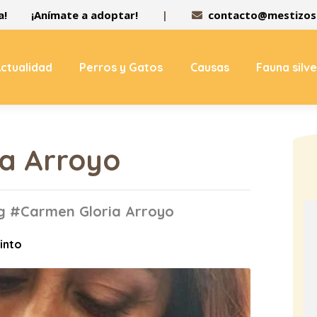
a!
¡Anímate a adoptar!
|
contacto@mestizos.
ctualidad
Perros y Gatos
Causas
Fauna silv
a Arroyo
ag #Carmen Gloria Arroyo
Pinto