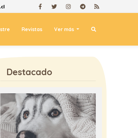
cl
estre
Revistas
Ver más
Destacado