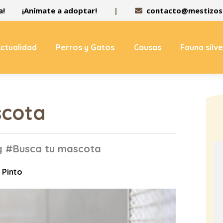
a!
¡Anímate a adoptar!
|
contacto@mestizos.
ctualidad
Perros y Gatos
Causas
Fauna silv
scota
ag #Busca tu mascota
 Pinto