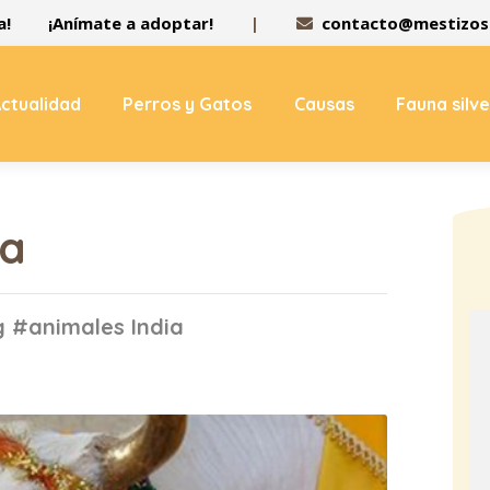
a!
¡Anímate a adoptar!
|
contacto@mestizos.
ctualidad
Perros y Gatos
Causas
Fauna silv
ia
g #animales India
o