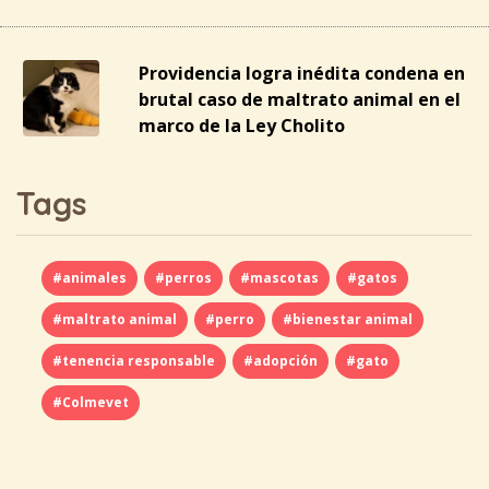
Providencia logra inédita condena en
brutal caso de maltrato animal en el
marco de la Ley Cholito
Tags
#animales
#perros
#mascotas
#gatos
#maltrato animal
#perro
#bienestar animal
#tenencia responsable
#adopción
#gato
#Colmevet