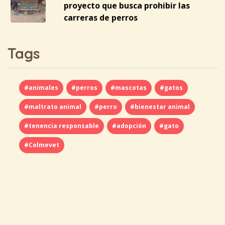
proyecto que busca prohibir las
carreras de perros
Tags
#animales
#perros
#mascotas
#gatos
#maltrato animal
#perro
#bienestar animal
#tenencia responsable
#adopción
#gato
#Colmevet