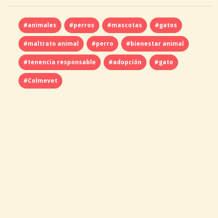
#animales
#perros
#mascotas
#gatos
#maltrato animal
#perro
#bienestar animal
#tenencia responsable
#adopción
#gato
#Colmevet