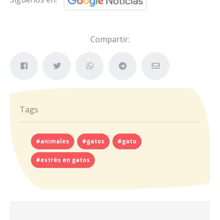
Compartir:
Tags
#animales
#gatos
#gato
#estrés en gatos