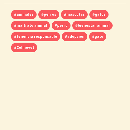
#animales
#perros
#mascotas
#gatos
#maltrato animal
#perro
#bienestar animal
#tenencia responsable
#adopción
#gato
#Colmevet