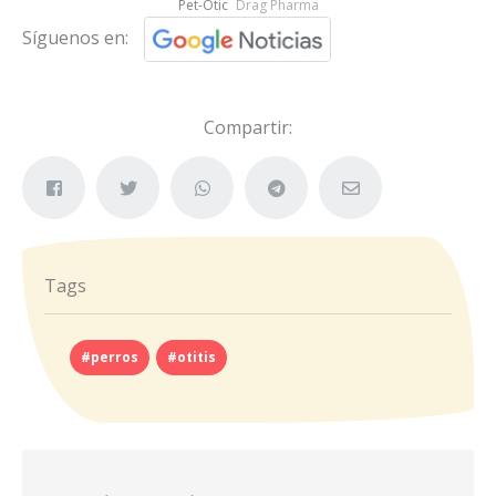
Pet-Otic
Drag Pharma
Síguenos en:
Compartir:
Tags
#perros
#otitis