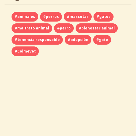
#animales
#perros
#mascotas
#gatos
#maltrato animal
#perro
#bienestar animal
#tenencia responsable
#adopción
#gato
#Colmevet