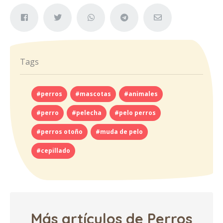
Tags
#perros
#mascotas
#animales
#perro
#pelecha
#pelo perros
#perros otoño
#muda de pelo
#cepillado
Más artículos de Perros