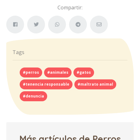
Compartir:
Tags
#perros
#animales
#gatos
#tenencia responsable
#maltrato animal
#denuncia
Más artículos de Perros