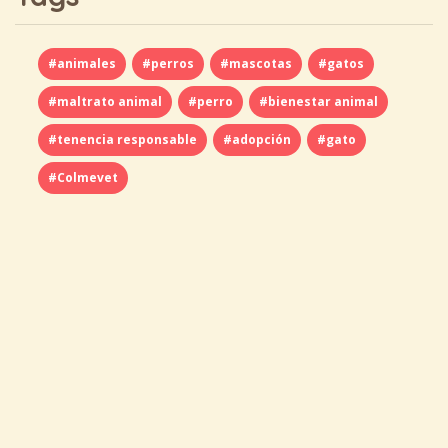
#animales
#perros
#mascotas
#gatos
#maltrato animal
#perro
#bienestar animal
#tenencia responsable
#adopción
#gato
#Colmevet