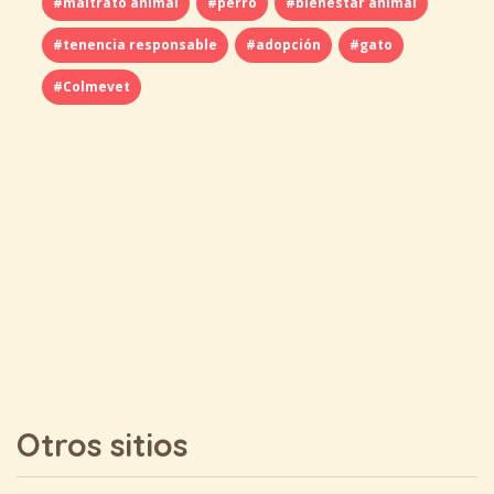
#maltrato animal
#perro
#bienestar animal
#tenencia responsable
#adopción
#gato
#Colmevet
Otros sitios