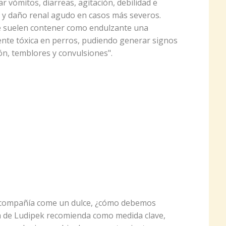
vómitos, diarreas, agitación, debilidad e
co y daño renal agudo en casos más severos.
que suelen contener como endulzante una
mente tóxica en perros, pudiendo generar signos
ón, temblores y convulsiones".
e compañía come un dulce, ¿cómo debemos
ia de Ludipek recomienda como medida clave,