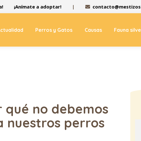
a!
¡Anímate a adoptar!
|
contacto@mestizos.
ctualidad
Perros y Gatos
Causas
Fauna silv
r qué no debemos
a nuestros perros