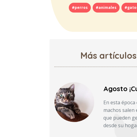
#perros
#animales
#gato
Más artículos
Agosto ¡Cu
En esta época 
machos salen e
que pueden gen
desde su hoga