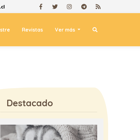
cl
estre
Revistas
Ver más
Destacado