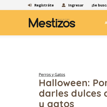
Regístráte
Ingresar
¡Se busc
A
Perros y Gatos
Halloween: Po
darles dulces 
y gatos