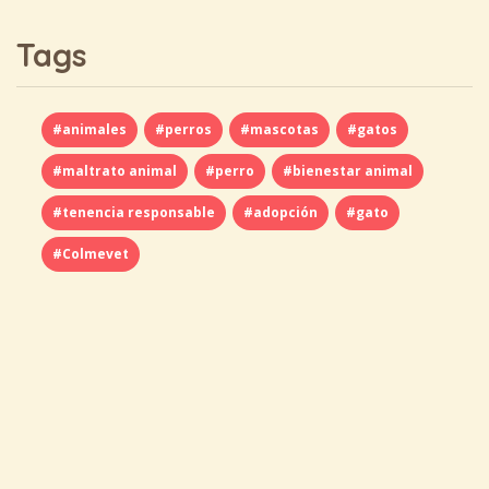
Tags
#animales
#perros
#mascotas
#gatos
#maltrato animal
#perro
#bienestar animal
#tenencia responsable
#adopción
#gato
#Colmevet