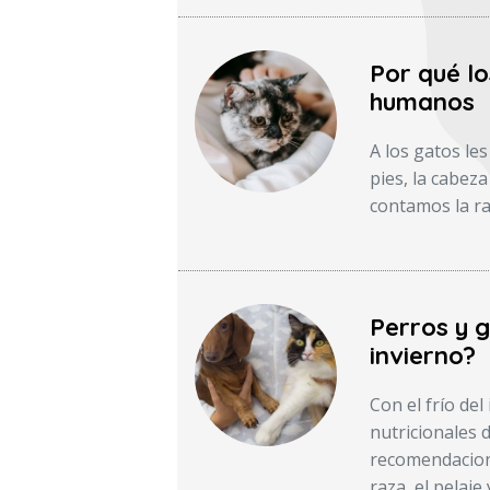
Por qué l
humanos
A los gatos le
pies, la cabeza
contamos la ra
Perros y 
invierno?
Con el frío de
nutricionales 
recomendacione
raza, el pelaje