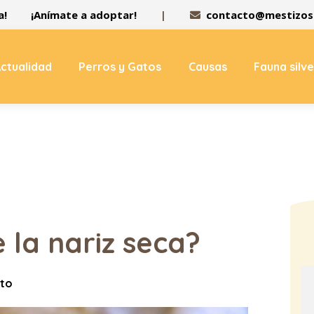
a!
¡Anímate a adoptar!
|
contacto@mestizos.
ctualidad
Perros y Gatos
Causas
Fauna silv
 la nariz seca?
eto