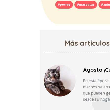
#perros
#mascotas
#ani
Más artículos
Agosto ¡Cu
En esta época 
machos salen e
que pueden gen
desde su hoga