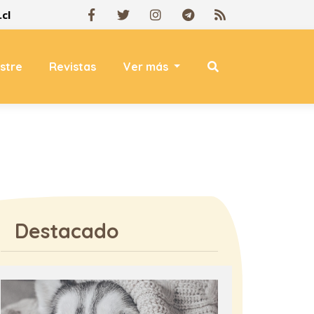
cl
estre
Revistas
Ver más
Destacado