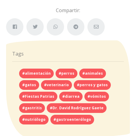
Compartir:
Tags
#alimentación
#perros
#animales
#gatos
#veterinario
#perros y gatos
#Fiestas Patrias
#diarrea
#vómitos
#gastritis
#Dr. David Rodríguez Gaete
#nutriólogo
#gastroenterólogo