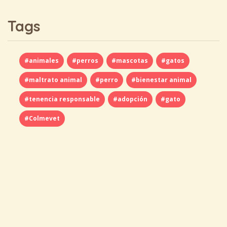
Tags
#animales
#perros
#mascotas
#gatos
#maltrato animal
#perro
#bienestar animal
#tenencia responsable
#adopción
#gato
#Colmevet