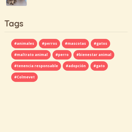
Tags
#animales
#perros
#mascotas
#gatos
#maltrato animal
#perro
#bienestar animal
#tenencia responsable
#adopción
#gato
#Colmevet