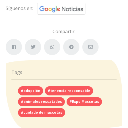
Síguenos en:
Compartir:
Tags
#adopción
#tenencia responsable
#animales rescatados
#Expo Mascotas
#cuidado de mascotas