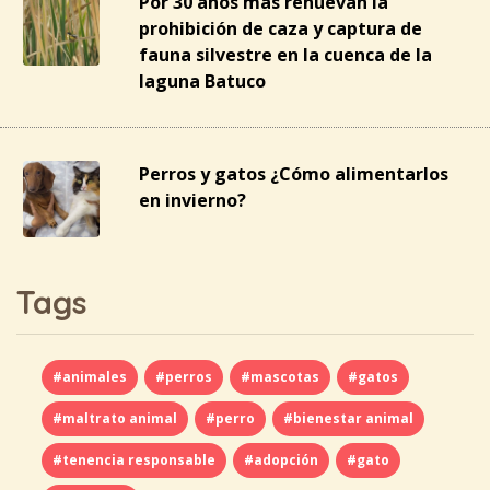
Por 30 años más renuevan la
prohibición de caza y captura de
fauna silvestre en la cuenca de la
laguna Batuco
Perros y gatos ¿Cómo alimentarlos
en invierno?
Tags
#animales
#perros
#mascotas
#gatos
#maltrato animal
#perro
#bienestar animal
#tenencia responsable
#adopción
#gato