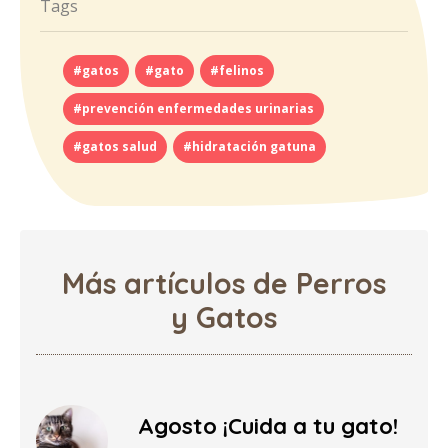
Tags
#gatos
#gato
#felinos
#prevención enfermedades urinarias
#gatos salud
#hidratación gatuna
Más artículos de Perros
y Gatos
Agosto ¡Cuida a tu gato!