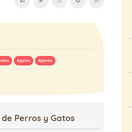
males
#gatos
#Jumbo
 de Perros y Gatos