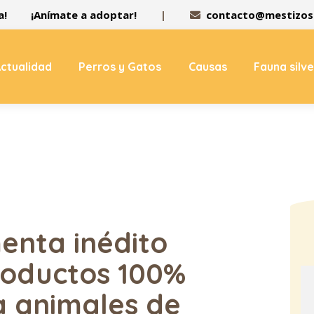
a!
¡Anímate a adoptar!
|
contacto@mestizos.
ctualidad
Perros y Gatos
Causas
Fauna silv
nta inédito
roductos 100%
a animales de