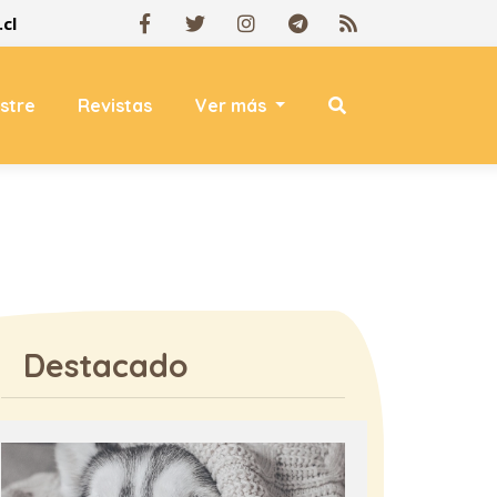
cl
estre
Revistas
Ver más
Destacado