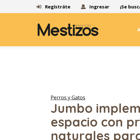
Regístráte
Ingresar
¡Se busc
A
Perros y Gatos
Jumbo impleme
espacio con p
naturales par