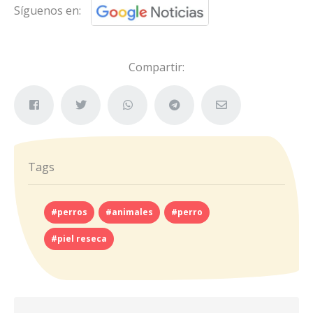
Síguenos en:
Compartir:
Tags
#perros
#animales
#perro
#piel reseca