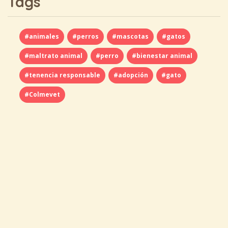
Tags
#animales
#perros
#mascotas
#gatos
#maltrato animal
#perro
#bienestar animal
#tenencia responsable
#adopción
#gato
#Colmevet