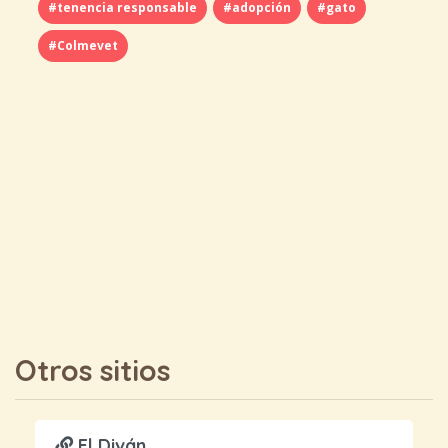
#tenencia responsable
#adopción
#gato
#Colmevet
Otros sitios
El Diván