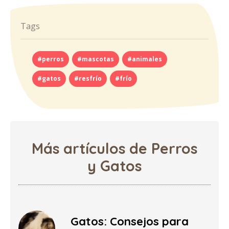
Tags
#perros
#mascotas
#animales
#gatos
#resfrío
#frío
Más artículos de Perros
y Gatos
Gatos: Consejos para