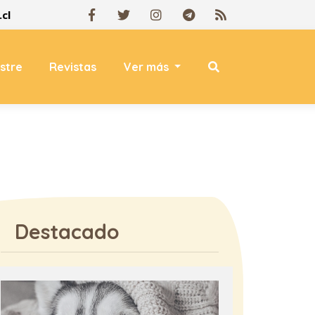
cl
estre
Revistas
Ver más
Destacado