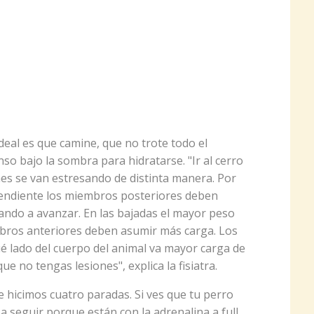
 ideal es que camine, que no trote todo el
o bajo la sombra para hidratarse. "Ir al cerro
ones se van estresando de distinta manera. Por
endiente los miembros posteriores deben
ando a avanzar. En las bajadas el mayor peso
mbros anteriores deben asumir más carga. Los
é lado del cuerpo del animal va mayor carga de
ue no tengas lesiones", explica la fisiatra.
 e hicimos cuatro paradas. Si ves que tu perro
a seguir porque están con la adrenalina a full,