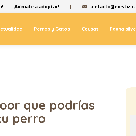
a!
¡Anímate a adoptar!
|
contacto@mestizos.
ctualidad
Perros y Gatos
Causas
Fauna silv
oor que podrías
tu perro