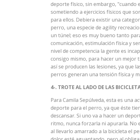
deporte físico, sin embargo, "cuando 
sometiendo a ejercicios físicos que so
para ellos. Debiera existir una categor
perro, una especie de agility recreaci
un túnel; eso es muy bueno tanto para
comunicación, estimulación física y se
nivel de competencia la gente es inca
consigo mismo, para hacer un mejor ti
así se producen las lesiones, ya que l
perros generan una tensión física y m
4-. TROTE AL LADO DE LAS BICICLET
Para Camila Sepúlveda, esta es una ac
deporte para el perro, ya que éste tie
descansar. Si uno va a hacer un depor
ritmo, nunca forzarla ni apurarla. No 
al llevarlo amarrado a la bicicleta el 
dolor esté aguantando, pero al obligar