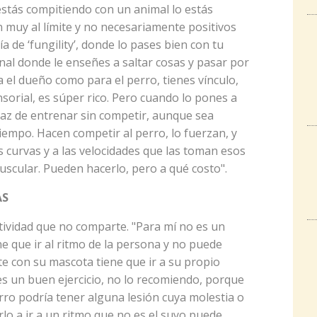
estás compitiendo con un animal lo estás
n muy al límite y no necesariamente positivos
ía de ‘fungility’, donde lo pases bien con tu
onal donde le enseñes a saltar cosas y pasar por
 el dueño como para el perro, tienes vínculo,
nsorial, es súper rico. Pero cuando lo pones a
paz de entrenar sin competir, aunque sea
empo. Hacen competir al perro, lo fuerzan, y
as curvas y a las velocidades que las toman esos
uscular. Pueden hacerlo, pero a qué costo".
AS
tividad que no comparte. "Para mí no es un
ne que ir al ritmo de la persona y no puede
te con su mascota tiene que ir a su propio
es un buen ejercicio, no lo recomiendo, porque
perro podría tener alguna lesión cuya molestia o
lo a ir a un ritmo que no es el suyo puede