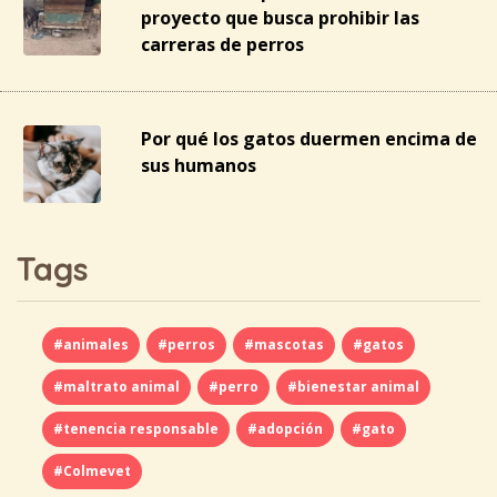
proyecto que busca prohibir las
carreras de perros
Por qué los gatos duermen encima de
sus humanos
Tags
#animales
#perros
#mascotas
#gatos
#maltrato animal
#perro
#bienestar animal
#tenencia responsable
#adopción
#gato
#Colmevet